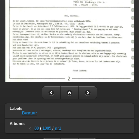
Labels
Bestuur
Albums
80
/
1985
/
nr1