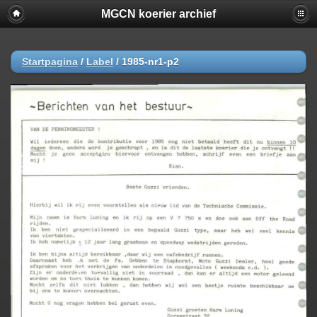
MGCN koerier archief
Startpagina
/
Label
/
1985-nr1-p2