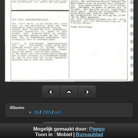
Albums
80
/
1985
/
nr4
Mogelijk gemaakt door:
Piwigo
Toon in :
Mobiel
|
Bureaublad