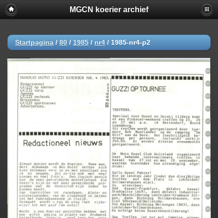
MGCN koerier archief
Startpagina
/
80
/
1985
/
nr4
/
1985-nr4-p2