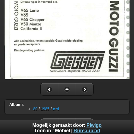
Albums
80
/
1985
/
nr4
Mogelijk gemaakt door:
Piwigo
Toon in :
Mobiel
|
Bureaublad