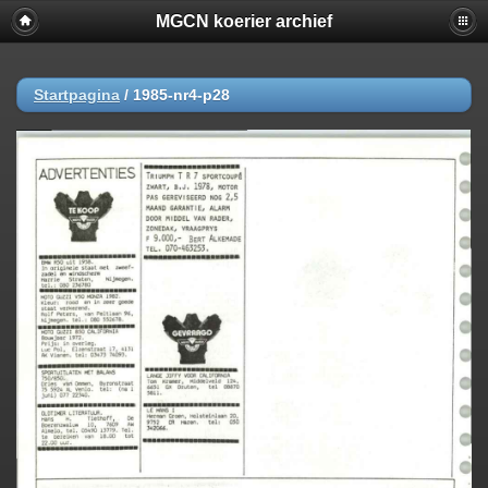
MGCN koerier archief
Startpagina
/
1985-nr4-p28