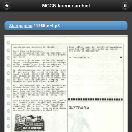
MGCN koerier archief
Startpagina
/
1985-nr4-p3