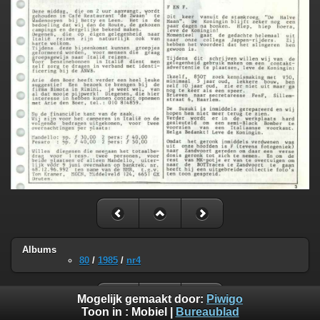
Albums
80
/
1985
/
nr4
Mogelijk gemaakt door:
Piwigo
Toon in :
Mobiel
|
Bureaublad