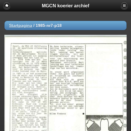
MGCN koerier archief
Startpagina
/
1985-nr7-p18