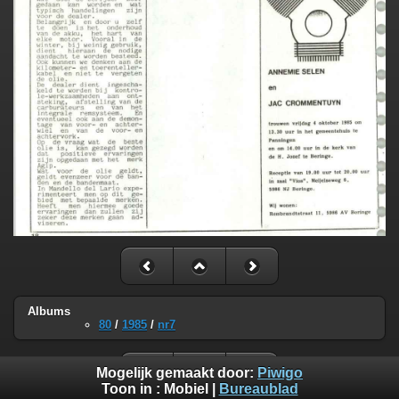
Albums
80
/
1985
/
nr7
Mogelijk gemaakt door:
Piwigo
Toon in :
Mobiel
|
Bureaublad