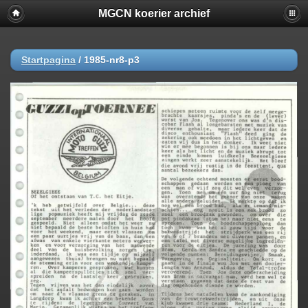
MGCN koerier archief
Startpagina
/
1985-nr8-p3