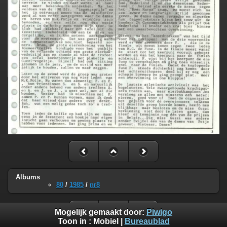
Albums
80
/
1985
/
nr8
Mogelijk gemaakt door:
Piwigo
Toon in :
Mobiel
|
Bureaublad