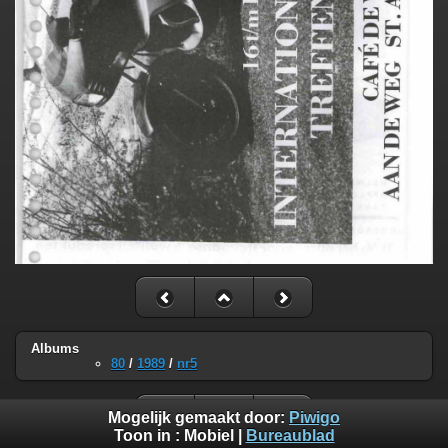
Albums
80
/
1989
/
nr5
Mogelijk gemaakt door:
Piwigo
Toon in :
Mobiel
|
Bureaublad