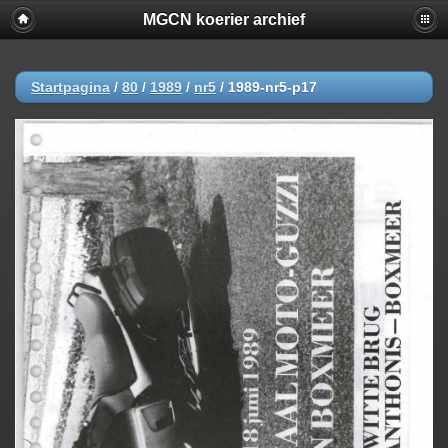
MGCN koerier archief
Startpagina
/
80
/
1989
/
nr5
/
1989-nr5-p17