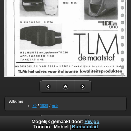
Albums
80
/
1989
/
nr5
Mogelijk gemaakt door:
Piwigo
Toon in :
Mobiel
|
Bureaublad