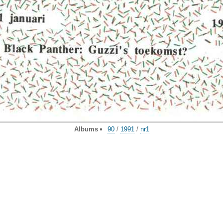
Albums
90
/
1991
/
nr1