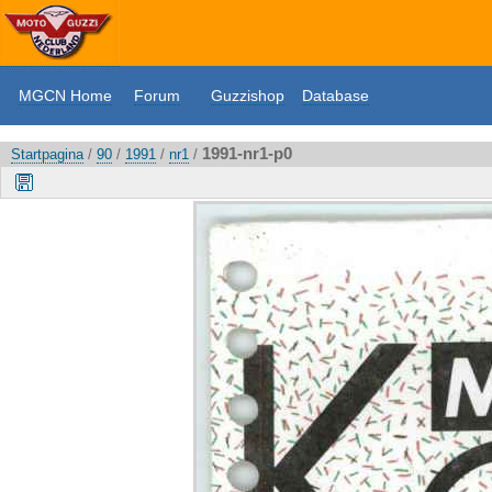
MGCN Home
Forum
Guzzishop
Database
1991-nr1-p0
Startpagina
/
90
/
1991
/
nr1
/