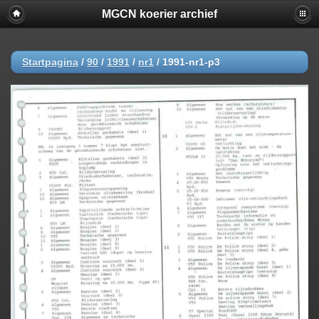
MGCN koerier archief
Startpagina
/
90
/
1991
/
nr1
/
1991-nr1-p3