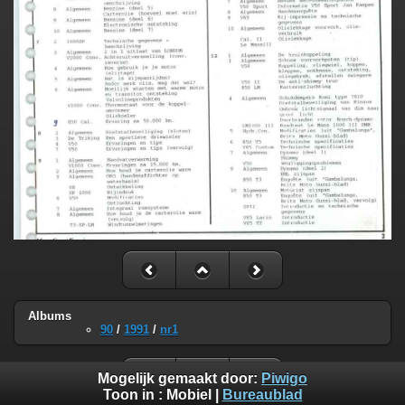
Albums
90
/
1991
/
nr1
Mogelijk gemaakt door:
Piwigo
Toon in :
Mobiel
|
Bureaublad