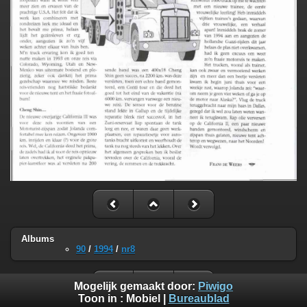
Albums
90
/
1994
/
nr8
Mogelijk gemaakt door:
Piwigo
Toon in :
Mobiel
|
Bureaublad