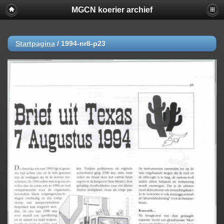
MGCN koerier archief
Startpagina
/
1994-nr8-p23