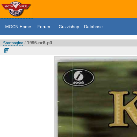
MGCN Home
Forum
Guzzishop
Database
1996-nr6-p0
Startpagina
/