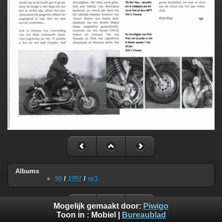
Albums
90
/
1997
/
nr3
Mogelijk gemaakt door:
Piwigo
Toon in :
Mobiel
|
Bureaublad