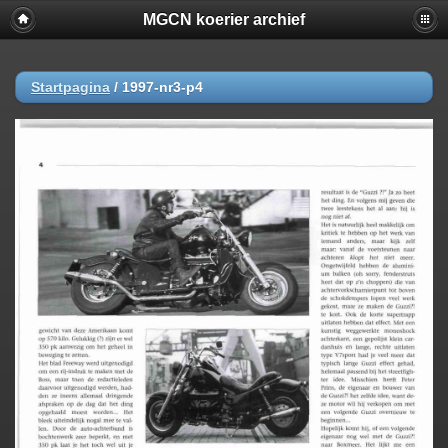
MGCN koerier archief
Startpagina
/
1997-nr3-p4