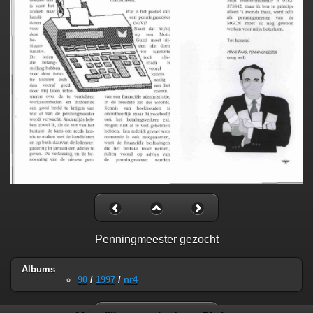
Penningmeester gezocht
Albums
90
/
1997
/
nr4