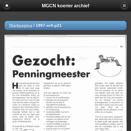
MGCN koerier archief
Startpagina
/
1997-nr4-p21