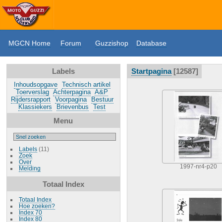
MGCN Home
Forum
Guzzishop
Database
Labels
Startpagina
12587
Inhoudsopgave
Technisch artikel
Toerverslag
Achterpagina
A&P
Rijdersrapport
Voorpagina
Bestuur
Klassiekers
Brievenbus
Test
Menu
Labels
(11)
Zoek
Over
1997-nr4-p20
Melding
Totaal Index
Totaal Index
Hoe zoeken?
Index 70
Index 80