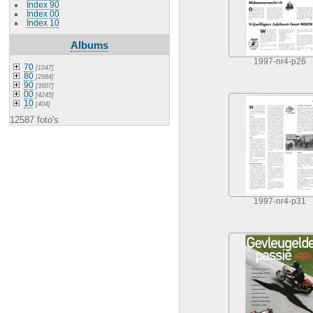
Index 90
Index 00
Index 10
Albums
1997-nr4-p26
70
[1047]
80
[2984]
90
[3907]
00
[4245]
10
[404]
12587 foto's
1997-nr4-p31