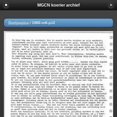
MGCN koerier archief
Startpagina
/
1980-nr6-p12