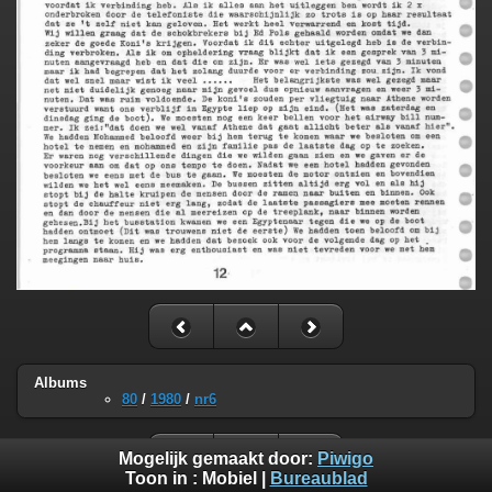
Albums
80
/
1980
/
nr6
Mogelijk gemaakt door:
Piwigo
Toon in :
Mobiel
|
Bureaublad