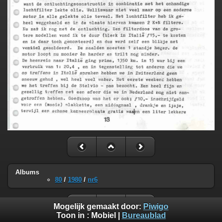
Albums
80
/
1980
/
nr6
Mogelijk gemaakt door:
Piwigo
Toon in :
Mobiel
|
Bureaublad