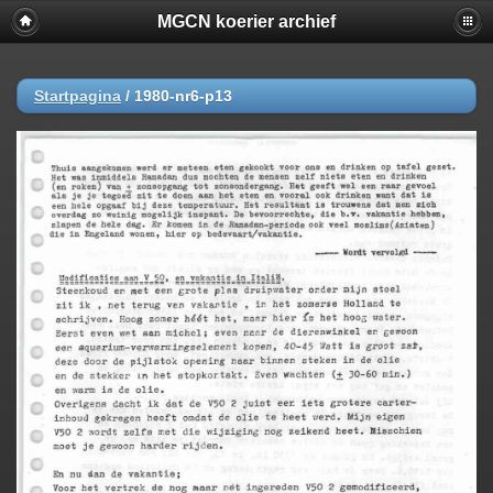
MGCN koerier archief
Startpagina
/
1980-nr6-p13