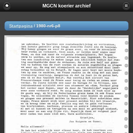
MGCN koerier archief
Startpagina
/
1980-nr6-p8