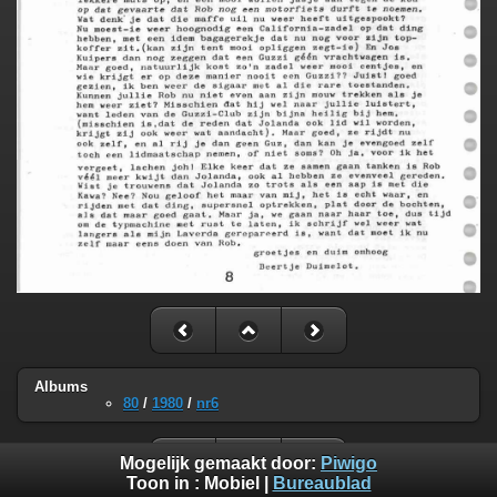
Albums
80
/
1980
/
nr6
Mogelijk gemaakt door:
Piwigo
Toon in :
Mobiel
|
Bureaublad