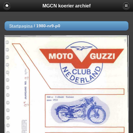
MGCN koerier archief
Startpagina
/
1980-nr9-p0