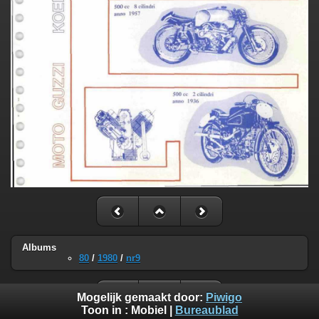
Albums
80
/
1980
/
nr9
Mogelijk gemaakt door:
Piwigo
Toon in :
Mobiel
|
Bureaublad