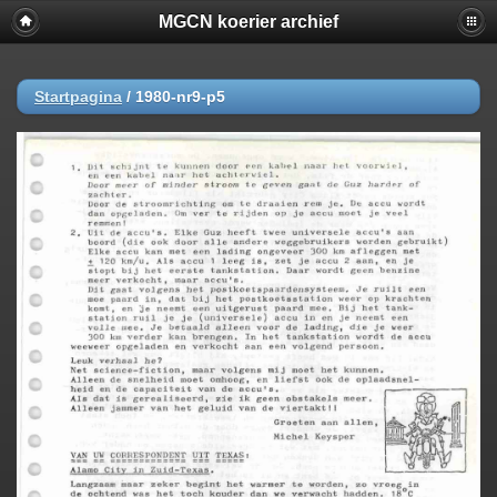
MGCN koerier archief
Startpagina
/
1980-nr9-p5