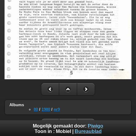
Albums
80
/
1980
/
nr9
Mogelijk gemaakt door:
Piwigo
Toon in :
Mobiel
|
Bureaublad