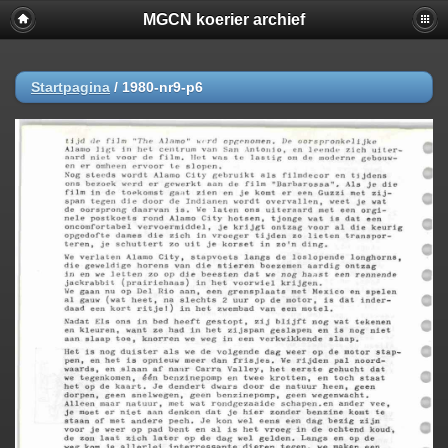
MGCN koerier archief
Startpagina
/
1980-nr9-p6