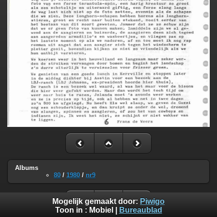
Albums
80
/
1980
/
nr9
Mogelijk gemaakt door:
Piwigo
Toon in :
Mobiel
|
Bureaublad