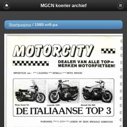
MGCN koerier archief
Startpagina
/
1980-nr9-pa