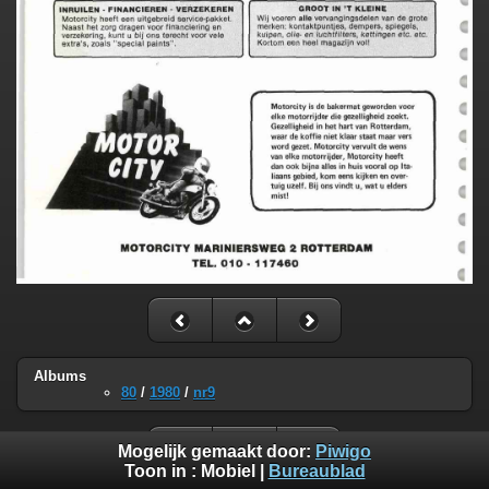
Albums
80
/
1980
/
nr9
Mogelijk gemaakt door:
Piwigo
Toon in :
Mobiel
|
Bureaublad