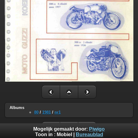
Albums
80
/
1981
/
nr1
Mogelijk gemaakt door:
Piwigo
Toon in :
Mobiel
|
Bureaublad