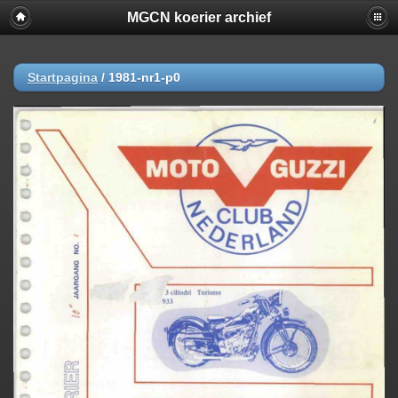
MGCN koerier archief
Startpagina
/
1981-nr1-p0