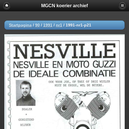
MGCN koerier archief
Startpagina
/
90
/
1991
/
nr1
/
1991-nr1-p21