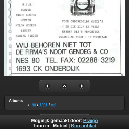
Albums
90
/
1991
/
nr1
Mogelijk gemaakt door:
Piwigo
Toon in :
Mobiel
|
Bureaublad