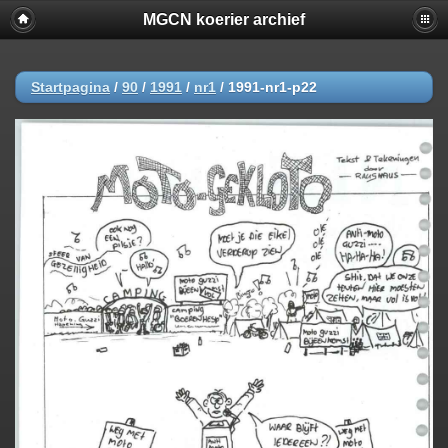
MGCN koerier archief
Startpagina
/
90
/
1991
/
nr1
/
1991-nr1-p22