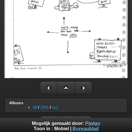
Albums
90
/
1991
/
nr1
Mogelijk gemaakt door:
Piwigo
Toon in :
Mobiel
|
Bureaublad