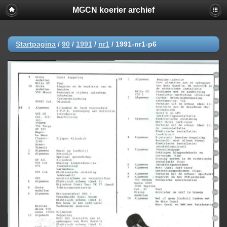
MGCN koerier archief
Startpagina
/
90
/
1991
/
nr1
/
1991-nr1-p6