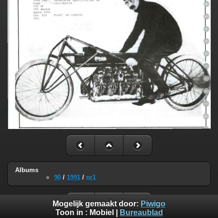
Albums
90
/
1991
/
nr1
Mogelijk gemaakt door:
Piwigo
Toon in :
Mobiel
|
Bureaublad