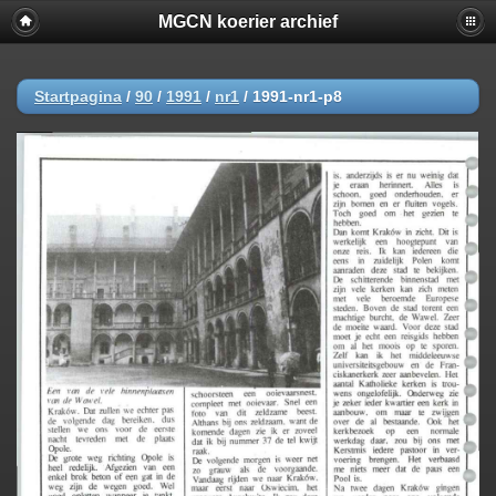
MGCN koerier archief
Startpagina
/
90
/
1991
/
nr1
/
1991-nr1-p8