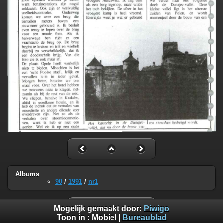
Albums
90
/
1991
/
nr1
Mogelijk gemaakt door:
Piwigo
Toon in :
Mobiel
|
Bureaublad