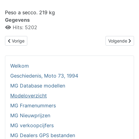
Peso a secco. 219 kg
Gegevens
Hits: 5202
Vorig artikel: V11 Sport Rosso Mandello
Volgende artike
Vorige
Volgende
Welkom
Geschiedenis, Moto 73, 1994
MG Database modellen
Modeloverzicht
MG Framenummers
MG Nieuwprijzen
MG verkoopcijfers
MG Dealers GPS bestanden