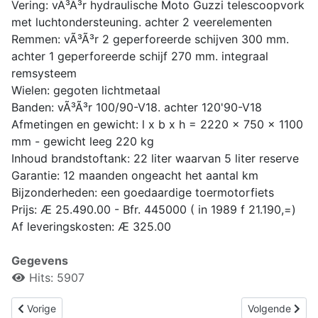
Vering: vÃ³Ã³r hydraulische Moto Guzzi telescoopvork
met luchtondersteuning. achter 2 veerelementen
Remmen: vÃ³Ã³r 2 geperforeerde schijven 300 mm.
achter 1 geperforeerde schijf 270 mm. integraal
remsysteem
Wielen: gegoten lichtmetaal
Banden: vÃ³Ã³r 100/90-V18. achter 120'90-V18
Afmetingen en gewicht: l x b x h = 2220 x 750 x 1100
mm - gewicht leeg 220 kg
Inhoud brandstoftank: 22 liter waarvan 5 liter reserve
Garantie: 12 maanden ongeacht het aantal km
Bijzonderheden: een goedaardige toermotorfiets
Prijs: Æ 25.490.00 - Bfr. 445000 ( in 1989 f 21.190,=)
Af leveringskosten: Æ 325.00
Gegevens
Hits: 5907
Vorig artikel: 1000 SP II Rijtest deel 3
Volgende artike
Vorige
Volgende