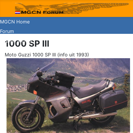
MGCN Home
Forum
Koerier archief
1000 SP III
Guzzishop
Moto Guzzi 1000 SP III (info uit 1993)