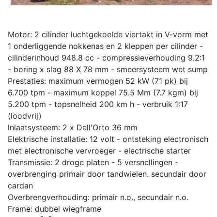
Motor: 2 cilinder luchtgekoelde viertakt in V-vorm met
1 onderliggende nokkenas en 2 kleppen per cilinder -
cilinderinhoud 948.8 cc - compressieverhouding 9.2:1
- boring x slag 88 X 78 mm - smeersysteem wet sump
Prestaties: maximum vermogen 52 kW (71 pk) bij
6.700 tpm - maximum koppel 75.5 Mm (7.7 kgm) bij
5.200 tpm - topsnelheid 200 km h - verbruik 1:17
(loodvrij)
lnlaatsysteem: 2 x Dell'Orto 36 mm
Elektrische installatie: 12 volt - ontsteking electronisch
met electronische vervroeger - electrische starter
Transmissie: 2 droge platen - 5 versnellingen -
overbrenging primair door tandwielen. secundair door
cardan
Overbrengverhouding: primair n.o., secundair n.o.
Frame: dubbel wiegframe