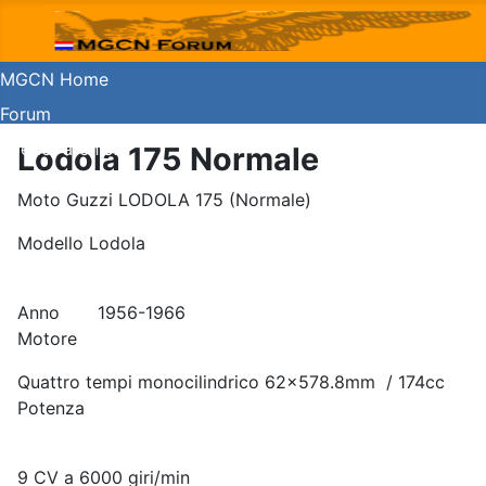
MGCN Home
Forum
Koerier archief
Lodola 175 Normale
Guzzishop
Moto Guzzi LODOLA 175 (Normale)
Modello Lodola
Anno 1956-1966
Motore
Quattro tempi monocilindrico 62x578.8mm / 174cc
Potenza
9 CV a 6000 giri/min