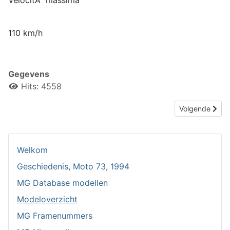
VelocitÃ massima
110 km/h
Gegevens
Hits: 4558
Volgende artik
Volgende
Welkom
Geschiedenis, Moto 73, 1994
MG Database modellen
Modeloverzicht
MG Framenummers