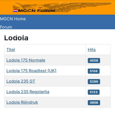
MGCN Home
Forum
Koerier archief
Lodola
Guzzishop
Titel
Hits
Lodola 175 Normale
4558
Lodola 175 Roadtest (UK)
5104
Lodola 235 GT
5289
Lodola 235 Regolarita
5123
Lodola Rijindruk
4908
Artikelen