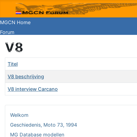
MGCN Home
Forum
Koerier archief
V8
Guzzishop
Titel
V8 beschrijving
V8 interview Carcano
Artikelen
Welkom
Geschiedenis, Moto 73, 1994
MG Database modellen