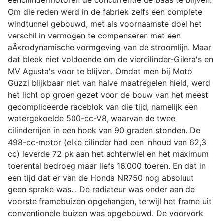
eencilindermotoren de concurrentie de baas te blijven.
Om die reden werd in de fabriek zelfs een complete
windtunnel gebouwd, met als voornaamste doel het
verschil in vermogen te compenseren met een
aÃ«rodynamische vormgeving van de stroomlijn. Maar
dat bleek niet voldoende om de viercilinder-Gilera's en
MV Agusta's voor te blijven. Omdat men bij Moto
Guzzi blijkbaar niet van halve maatregelen hield, werd
het licht op groen gezet voor de bouw van het meest
gecompliceerde raceblok van die tijd, namelijk een
watergekoelde 500-cc-V8, waarvan de twee
cilinderrijen in een hoek van 90 graden stonden. De
498-cc-motor (elke cilinder had een inhoud van 62,3
cc) leverde 72 pk aan het achterwiel en het maximum
toerental bedroeg maar liefs 16.000 toeren. En dat in
een tijd dat er van de Honda NR750 nog absoluut
geen sprake was... De radiateur was onder aan de
voorste framebuizen opgehangen, terwijl het frame uit
conventionele buizen was opgebouwd. De voorvork