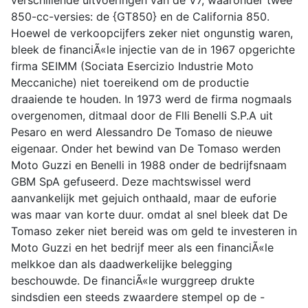
verschillende uitvoeringen van de V7, waaronder twee
850-cc-versies: de {GT850} en de California 850.
Hoewel de verkoopcijfers zeker niet ongunstig waren,
bleek de financiÃ«le injectie van de in 1967 opgerichte
firma SEIMM (Sociata Esercizio Industrie Moto
Meccaniche) niet toereikend om de productie
draaiende te houden. In 1973 werd de firma nogmaals
overgenomen, ditmaal door de Flli Benelli S.P.A uit
Pesaro en werd Alessandro De Tomaso de nieuwe
eigenaar. Onder het bewind van De Tomaso werden
Moto Guzzi en Benelli in 1988 onder de bedrijfsnaam
GBM SpA gefuseerd. Deze machtswissel werd
aanvankelijk met gejuich onthaald, maar de euforie
was maar van korte duur. omdat al snel bleek dat De
Tomaso zeker niet bereid was om geld te investeren in
Moto Guzzi en het bedrijf meer als een financiÃ«le
melkkoe dan als daadwerkelijke belegging
beschouwde. De financiÃ«le wurggreep drukte
sindsdien een steeds zwaardere stempel op de -