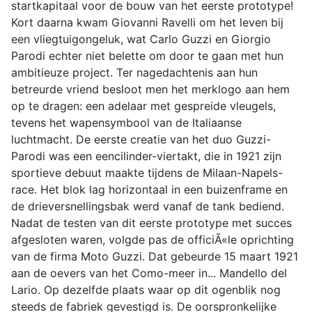
startkapitaal voor de bouw van het eerste prototype!
Kort daarna kwam Giovanni Ravelli om het leven bij
een vliegtuigongeluk, wat Carlo Guzzi en Giorgio
Parodi echter niet belette om door te gaan met hun
ambitieuze project. Ter nagedachtenis aan hun
betreurde vriend besloot men het merklogo aan hem
op te dragen: een adelaar met gespreide vleugels,
tevens het wapensymbool van de Italiaanse
luchtmacht. De eerste creatie van het duo Guzzi-
Parodi was een eencilinder-viertakt, die in 1921 zijn
sportieve debuut maakte tijdens de Milaan-Napels-
race. Het blok lag horizontaal in een buizenframe en
de drieversnellingsbak werd vanaf de tank bediend.
Nadat de testen van dit eerste prototype met succes
afgesloten waren, volgde pas de officiÃ«le oprichting
van de firma Moto Guzzi. Dat gebeurde 15 maart 1921
aan de oevers van het Como-meer in... Mandello del
Lario. Op dezelfde plaats waar op dit ogenblik nog
steeds de fabriek gevestigd is. De oorspronkelijke