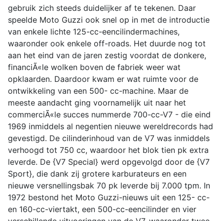
gebruik zich steeds duidelijker af te tekenen. Daar
speelde Moto Guzzi ook snel op in met de introductie
van enkele lichte 125-cc-eencilindermachines,
waaronder ook enkele off-roads. Het duurde nog tot
aan het eind van de jaren zestig voordat de donkere,
financiÃ«le wolken boven de fabriek weer wat
opklaarden. Daardoor kwam er wat ruimte voor de
ontwikkeling van een 500- cc-machine. Maar de
meeste aandacht ging voornamelijk uit naar het
commerciÃ«le succes nummerde 700-cc-V7 - die eind
1969 inmiddels al negentien nieuwe wereldrecords had
gevestigd. De cilinderinhoud van de V7 was inmiddels
verhoogd tot 750 cc, waardoor het blok tien pk extra
leverde. De {V7 Special} werd opgevolgd door de {V7
Sport}, die dank zij grotere karburateurs en een
nieuwe versnellingsbak 70 pk leverde bij 7.000 tpm. In
1972 bestond het Moto Guzzi-nieuws uit een 125- cc-
en 160-cc-viertakt, een 500-cc-eencilinder en vier