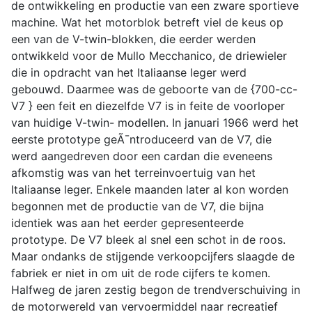
de ontwikkeling en productie van een zware sportieve
machine. Wat het motorblok betreft viel de keus op
een van de V-twin-blokken, die eerder werden
ontwikkeld voor de Mullo Mecchanico, de driewieler
die in opdracht van het Italiaanse leger werd
gebouwd. Daarmee was de geboorte van de {700-cc-
V7 } een feit en diezelfde V7 is in feite de voorloper
van huidige V-twin- modellen. In januari 1966 werd het
eerste prototype geÃ¯ntroduceerd van de V7, die
werd aangedreven door een cardan die eveneens
afkomstig was van het terreinvoertuig van het
Italiaanse leger. Enkele maanden later al kon worden
begonnen met de productie van de V7, die bijna
identiek was aan het eerder gepresenteerde
prototype. De V7 bleek al snel een schot in de roos.
Maar ondanks de stijgende verkoopcijfers slaagde de
fabriek er niet in om uit de rode cijfers te komen.
Halfweg de jaren zestig begon de trendverschuiving in
de motorwereld van vervoermiddel naar recreatief