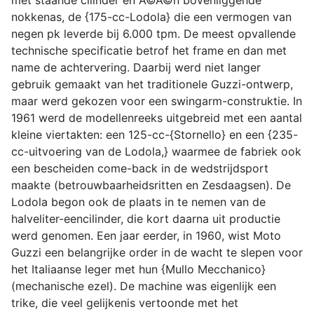
met staande cilinder en Ã©Ã©n bovenliggende
nokkenas, de {175-cc-Lodola} die een vermogen van
negen pk leverde bij 6.000 tpm. De meest opvallende
technische specificatie betrof het frame en dan met
name de achtervering. Daarbij werd niet langer
gebruik gemaakt van het traditionele Guzzi-ontwerp,
maar werd gekozen voor een swingarm-construktie. In
1961 werd de modellenreeks uitgebreid met een aantal
kleine viertakten: een 125-cc-{Stornello} en een {235-
cc-uitvoering van de Lodola,} waarmee de fabriek ook
een bescheiden come-back in de wedstrijdsport
maakte (betrouwbaarheidsritten en Zesdaagsen). De
Lodola begon ook de plaats in te nemen van de
halveliter-eencilinder, die kort daarna uit productie
werd genomen. Een jaar eerder, in 1960, wist Moto
Guzzi een belangrijke order in de wacht te slepen voor
het Italiaanse leger met hun {Mullo Mecchanico}
(mechanische ezel). De machine was eigenlijk een
trike, die veel gelijkenis vertoonde met het