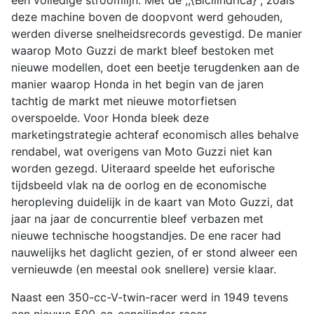
een volledige stroomlijn. Met de ,,{Bicilindrica}", zoals
deze machine boven de doopvont werd gehouden,
werden diverse snelheidsrecords gevestigd. De manier
waarop Moto Guzzi de markt bleef bestoken met
nieuwe modellen, doet een beetje terugdenken aan de
manier waarop Honda in het begin van de jaren
tachtig de markt met nieuwe motorfietsen
overspoelde. Voor Honda bleek deze
marketingstrategie achteraf economisch alles behalve
rendabel, wat overigens van Moto Guzzi niet kan
worden gezegd. Uiteraard speelde het euforische
tijdsbeeld vlak na de oorlog en de economische
heropleving duidelijk in de kaart van Moto Guzzi, dat
jaar na jaar de concurrentie bleef verbazen met
nieuwe technische hoogstandjes. De ene racer had
nauwelijks het daglicht gezien, of er stond alweer een
vernieuwde (en meestal ook snellere) versie klaar.
Naast een 350-cc-V-twin-racer werd in 1949 tevens