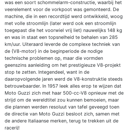
was een soort schommelarm-constructie, waarbij het
veerelement voor de vorkpoot was gemonteerd. De
machine, die in een recordtijd werd ontwikkeld, woog
met volle stroomlijn (later werd ook een stroomlijn
toegepast die het voorwiel vrij liet) nauwelijks 148 kg
en was in staat een topsnelheid te behalen van 285
km/uur. Uiteraard leverde de complexe techniek van
de {V8-motor} in de beginperiode de nodige
technische problemen op, maar die vormden
geenszins aanleiding om het prestigieuze V8-projekt
stop te zetten. Integendeel, want in de
daaropvolgende jaren werd de V8-konstruktie steeds
betrouwbaarder. In 1957 leek alles erop te wijzen dat
Moto Guzzi zich met haar 500-cc-V8 opnieuw met de
strijd om de wereldtitel zou kunnen bemoeien, maar
die plannen werden resoluut van tafel geveegd toen
de directie van Moto Guzzi besloot zich, samen met
de andere Italiaanse merken, terug te trekken uit de
racerij!