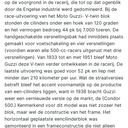
op de voorgrond in de racerij, die tot op dat ogenblik
door de Engelse industrie werd gedomineerd. Bij de
race-uitvoering van het Moto Guzzi- V-twin blok
stonden de cilinders onder een hoek van 120 graden
en het vermogen bedroeg 44 pk bij 7.000 toeren. De
handgeschakelde versnellingsbak had inmiddels plaats
gemaakt voor voetschakeling en vier versnellingen
(voordien waren alle 500-cc-racers uitgerust met drie
versnellingen). Van 1933 tot en met 1951 bleef Moto
Guzzi deze V-twin verder ontwikkelen in de racerij. De
laatste uitvoering was goed voor 52 pk en liep niet
minder dan 210 kilometer per uur. Wat de straatversies
betreft bleef het accent voornamelijk op de productie
van een-cilinders liggen, want in 1938 bracht Guzzi
weer een vernieuwde versie op de markt, de {Condor
500.} Kenmerkend voor dit model was niet zozeer het
blok, maar wel de constructie van het frame. Het
horizontaal geplaatste eencilinderblok was
gemonteerd in een frameconstructie die niet alleen