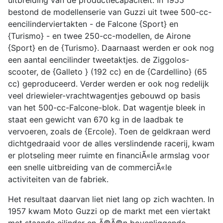
uitbreiding van de productiecapaciteit. In 1955
bestond de modellenserie van Guzzi uit twee 500-cc-
eencilinderviertakten - de Falcone {Sport} en
{Turismo} - en twee 250-cc-modellen, de Airone
{Sport} en de {Turismo}. Daarnaast werden er ook nog
een aantal eencilinder tweetaktjes. de Ziggolos-
scooter, de {Galleto } (192 cc) en de {Cardellino} (65
cc) geproduceerd. Verder werden er ook nog redelijk
veel driewieler-vrachtwagentjes gebouwd op basis
van het 500-cc-Falcone-blok. Dat wagentje bleek in
staat een gewicht van 670 kg in de laadbak te
vervoeren, zoals de {Ercole}. Toen de geldkraan werd
dichtgedraaid voor de alles verslindende racerij, kwam
er plotseling meer ruimte en financiÃ«le armslag voor
een snelle uitbreiding van de commerciÃ«le
activiteiten van de fabriek.
Het resultaat daarvan liet niet lang op zich wachten. In
1957 kwam Moto Guzzi op de markt met een viertakt