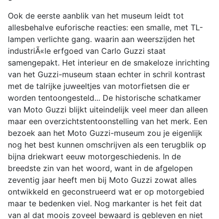
Ook de eerste aanblik van het museum leidt tot
allesbehalve euforische reacties: een smalle, met TL-
lampen verlichte gang. waarin aan weerszijden het
industriÃ«le erfgoed van Carlo Guzzi staat
samengepakt. Het interieur en de smakeloze inrichting
van het Guzzi-museum staan echter in schril kontrast
met de talrijke juweeltjes van motorfietsen die er
worden tentoongesteld... De historische schatkamer
van Moto Guzzi blijkt uiteindelijk veel meer dan alleen
maar een overzichtstentoonstelling van het merk. Een
bezoek aan het Moto Guzzi-museum zou je eigenlijk
nog het best kunnen omschrijven als een terugblik op
bijna driekwart eeuw motorgeschiedenis. In de
breedste zin van het woord, want in de afgelopen
zeventig jaar heeft men bij Moto Guzzi zowat alles
ontwikkeld en geconstrueerd wat er op motorgebied
maar te bedenken viel. Nog markanter is het feit dat
van al dat moois zoveel bewaard is gebleven en niet