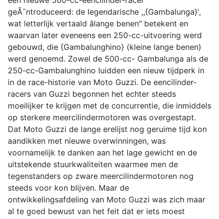
een nieuwe 500-cc-eencilinder-racer
geÃ¯ntroduceerd: de legendarische ,,{Gambalunga}',
wat letterlijk vertaald âlange benen" betekent en
waarvan later eveneens een 250-cc-uitvoering werd
gebouwd, die {Gambalunghino} (kleine lange benen)
werd genoemd. Zowel de 500-cc- Gambalunga als de
250-cc-Gambalunghino luidden een nieuw tijdperk in
in de race-historie van Moto Guzzi. De eencilinder-
racers van Guzzi begonnen het echter steeds
moeilijker te krijgen met de concurrentie, die inmiddels
op sterkere meercilindermotoren was overgestapt.
Dat Moto Guzzi de lange erelijst nog geruime tijd kon
aandikken met nieuwe overwinningen, was
voornamelijk te danken aan het lage gewicht en de
uitstekende stuurkwaliteiten waarmee men de
tegenstanders op zware meercilindermotoren nog
steeds voor kon blijven. Maar de
ontwikkelingsafdeling van Moto Guzzi was zich maar
al te goed bewust van het feit dat er iets moest