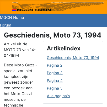
MGCN Home
Forum
Koerier archief
Geschiedenis, Moto 73, 1994
Guzzishop
Artikel uit de
Artikelindex
MOTO 73 van 14-
04-1994
Geschiedenis, Moto 73, 1994
Deze Moto Guzzi-
Pagina 2
special zou niet
Pagina 3
kompleet zijn
Pagina 4
geweest zonder
een bezoek aan
Pagina 5
het Moto Guzzi-
Alle pagina's
museum, de
technische