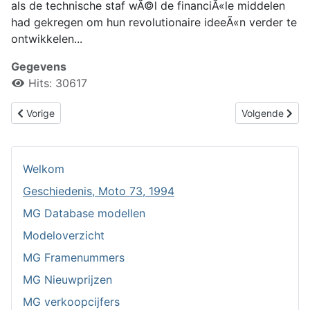
als de technische staf wÃ©l de financiÃ«le middelen
had gekregen om hun revolutionaire ideeÃ«n verder te
ontwikkelen...
Gegevens
Hits: 30617
Vorig artikel: Geschiedenis, Mot. en Toer. 2001
Volgende artik
Vorige
Volgende
Welkom
Geschiedenis, Moto 73, 1994
MG Database modellen
Modeloverzicht
MG Framenummers
MG Nieuwprijzen
MG verkoopcijfers