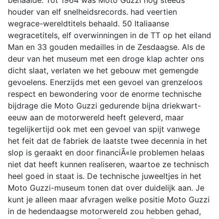
behaalde. Tot 1964 was Moto Guzzi nog steeds
houder van elf snelheidsrecords. had veertien
wegrace-wereldtitels behaald. 50 Italiaanse
wegracetitels, elf overwinningen in de TT op het eiland
Man en 33 gouden medailles in de Zesdaagse. Als de
deur van het museum met een droge klap achter ons
dicht slaat, verlaten we het gebouw met gemengde
gevoelens. Enerzijds met een gevoel van grenzeloos
respect en bewondering voor de enorme technische
bijdrage die Moto Guzzi gedurende bijna driekwart-
eeuw aan de motorwereld heeft geleverd, maar
tegelijkertijd ook met een gevoel van spijt vanwege
het feit dat de fabriek de laatste twee decennia in het
slop is geraakt en door financiÃ«le problemen helaas
niet dat heeft kunnen realiseren, waartoe ze technisch
heel goed in staat is. De technische juweeltjes in het
Moto Guzzi-museum tonen dat over duidelijk aan. Je
kunt je alleen maar afvragen welke positie Moto Guzzi
in de hedendaagse motorwereld zou hebben gehad,