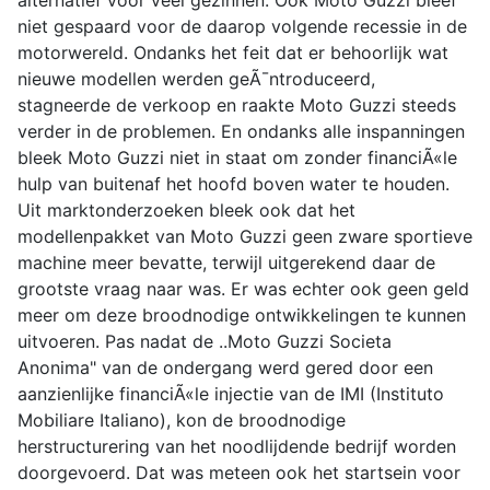
alternatief voor veel gezinnen. Ook Moto Guzzi bleef
niet gespaard voor de daarop volgende recessie in de
motorwereld. Ondanks het feit dat er behoorlijk wat
nieuwe modellen werden geÃ¯ntroduceerd,
stagneerde de verkoop en raakte Moto Guzzi steeds
verder in de problemen. En ondanks alle inspanningen
bleek Moto Guzzi niet in staat om zonder financiÃ«le
hulp van buitenaf het hoofd boven water te houden.
Uit marktonderzoeken bleek ook dat het
modellenpakket van Moto Guzzi geen zware sportieve
machine meer bevatte, terwijl uitgerekend daar de
grootste vraag naar was. Er was echter ook geen geld
meer om deze broodnodige ontwikkelingen te kunnen
uitvoeren. Pas nadat de ..Moto Guzzi Societa
Anonima" van de ondergang werd gered door een
aanzienlijke financiÃ«le injectie van de IMI (Instituto
Mobiliare Italiano), kon de broodnodige
herstructurering van het noodlijdende bedrijf worden
doorgevoerd. Dat was meteen ook het startsein voor