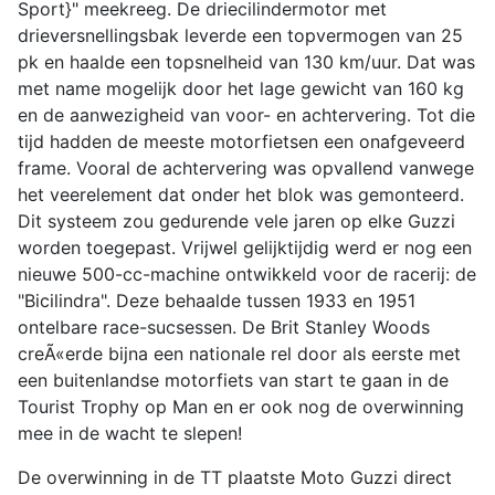
Sport}" meekreeg. De driecilindermotor met
drieversnellingsbak leverde een topvermogen van 25
pk en haalde een topsnelheid van 130 km/uur. Dat was
met name mogelijk door het lage gewicht van 160 kg
en de aanwezigheid van voor- en achtervering. Tot die
tijd hadden de meeste motorfietsen een onafgeveerd
frame. Vooral de achtervering was opvallend vanwege
het veerelement dat onder het blok was gemonteerd.
Dit systeem zou gedurende vele jaren op elke Guzzi
worden toegepast. Vrijwel gelijktijdig werd er nog een
nieuwe 500-cc-machine ontwikkeld voor de racerij: de
"Bicilindra". Deze behaalde tussen 1933 en 1951
ontelbare race-sucsessen. De Brit Stanley Woods
creÃ«erde bijna een nationale rel door als eerste met
een buitenlandse motorfiets van start te gaan in de
Tourist Trophy op Man en er ook nog de overwinning
mee in de wacht te slepen!
De overwinning in de TT plaatste Moto Guzzi direct