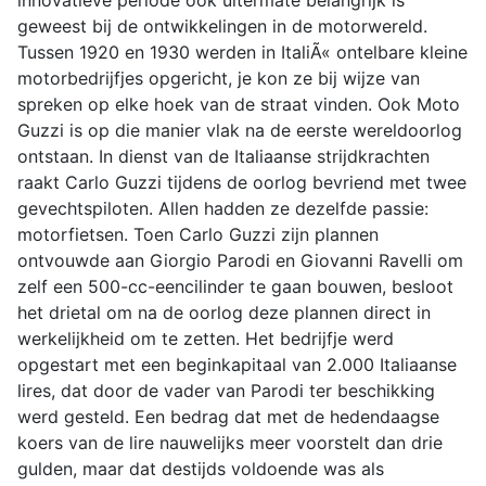
innovatieve periode ook uitermate belangrijk is
geweest bij de ontwikkelingen in de motorwereld.
Tussen 1920 en 1930 werden in ItaliÃ« ontelbare kleine
motorbedrijfjes opgericht, je kon ze bij wijze van
spreken op elke hoek van de straat vinden. Ook Moto
Guzzi is op die manier vlak na de eerste wereldoorlog
ontstaan. In dienst van de Italiaanse strijdkrachten
raakt Carlo Guzzi tijdens de oorlog bevriend met twee
gevechtspiloten. Allen hadden ze dezelfde passie:
motorfietsen. Toen Carlo Guzzi zijn plannen
ontvouwde aan Giorgio Parodi en Giovanni Ravelli om
zelf een 500-cc-eencilinder te gaan bouwen, besloot
het drietal om na de oorlog deze plannen direct in
werkelijkheid om te zetten. Het bedrijfje werd
opgestart met een beginkapitaal van 2.000 Italiaanse
lires, dat door de vader van Parodi ter beschikking
werd gesteld. Een bedrag dat met de hedendaagse
koers van de lire nauwelijks meer voorstelt dan drie
gulden, maar dat destijds voldoende was als