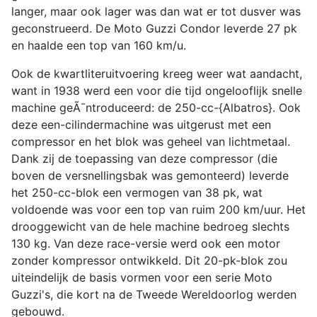
langer, maar ook lager was dan wat er tot dusver was
geconstrueerd. De Moto Guzzi Condor leverde 27 pk
en haalde een top van 160 km/u.
Ook de kwartliteruitvoering kreeg weer wat aandacht,
want in 1938 werd een voor die tijd ongelooflijk snelle
machine geÃ¯ntroduceerd: de 250-cc-{Albatros}. Ook
deze een-cilindermachine was uitgerust met een
compressor en het blok was geheel van lichtmetaal.
Dank zij de toepassing van deze compressor (die
boven de versnellingsbak was gemonteerd) leverde
het 250-cc-blok een vermogen van 38 pk, wat
voldoende was voor een top van ruim 200 km/uur. Het
drooggewicht van de hele machine bedroeg slechts
130 kg. Van deze race-versie werd ook een motor
zonder kompressor ontwikkeld. Dit 20-pk-blok zou
uiteindelijk de basis vormen voor een serie Moto
Guzzi's, die kort na de Tweede Wereldoorlog werden
gebouwd.