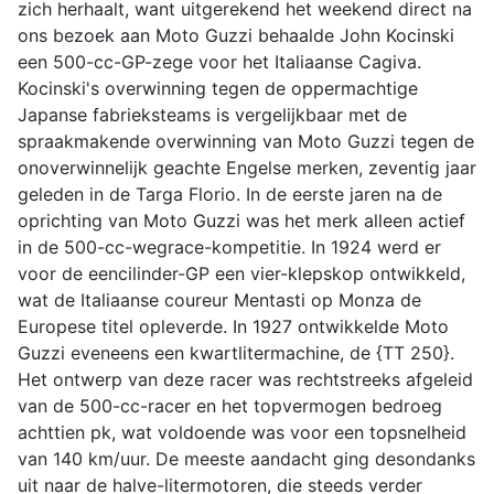
zich herhaalt, want uitgerekend het weekend direct na
ons bezoek aan Moto Guzzi behaalde John Kocinski
een 500-cc-GP-zege voor het Italiaanse Cagiva.
Kocinski's overwinning tegen de oppermachtige
Japanse fabrieksteams is vergelijkbaar met de
spraakmakende overwinning van Moto Guzzi tegen de
onoverwinnelijk geachte Engelse merken, zeventig jaar
geleden in de Targa Florio. In de eerste jaren na de
oprichting van Moto Guzzi was het merk alleen actief
in de 500-cc-wegrace-kompetitie. In 1924 werd er
voor de eencilinder-GP een vier-klepskop ontwikkeld,
wat de Italiaanse coureur Mentasti op Monza de
Europese titel opleverde. In 1927 ontwikkelde Moto
Guzzi eveneens een kwartlitermachine, de {TT 250}.
Het ontwerp van deze racer was rechtstreeks afgeleid
van de 500-cc-racer en het topvermogen bedroeg
achttien pk, wat voldoende was voor een topsnelheid
van 140 km/uur. De meeste aandacht ging desondanks
uit naar de halve-litermotoren, die steeds verder