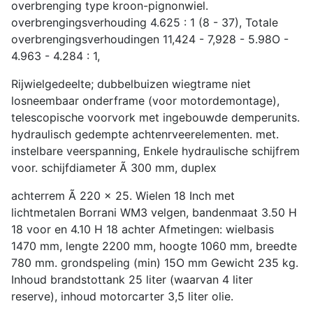
overbrenging type kroon-pignonwiel.
overbrengingsverhouding 4.625 : 1 (8 - 37), Totale
overbrengingsverhoudingen 11,424 - 7,928 - 5.98O -
4.963 - 4.284 : 1,
Rijwielgedeelte; dubbelbuizen wiegtrame niet
losneembaar onderframe (voor motordemontage),
telescopische voorvork met ingebouwde demperunits.
hydraulisch gedempte achtenrveerelementen. met.
instelbare veerspanning, Enkele hydraulische schijfrem
voor. schijfdiameter Ã 300 mm, duplex
achterrem Ã 220 x 25. Wielen 18 Inch met
lichtmetalen Borrani WM3 velgen, bandenmaat 3.50 H
18 voor en 4.10 H 18 achter Afmetingen: wielbasis
1470 mm, lengte 2200 mm, hoogte 1060 mm, breedte
780 mm. grondspeling (min) 15O mm Gewicht 235 kg.
Inhoud brandstottank 25 liter (waarvan 4 liter
reserve), inhoud motorcarter 3,5 liter olie.