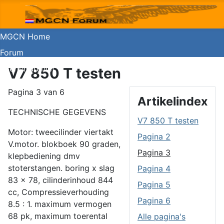
MGCN Home
Forum
Koerier archief
V7 850 T testen
Guzzishop
Pagina 3 van 6
Artikelindex
TECHNISCHE GEGEVENS
V7 850 T testen
Motor: tweecilinder viertakt
Pagina 2
V.motor. blokboek 90 graden,
Pagina 3
klepbediening dmv
stoterstangen. boring x slag
Pagina 4
83 x 78, cilinderinhoud 844
Pagina 5
cc, Compressieverhouding
Pagina 6
8.5 : 1. maximum vermogen
68 pk, maximum toerental
Alle pagina's