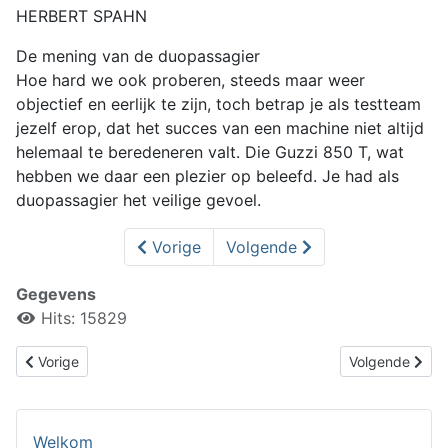
HERBERT SPAHN
De mening van de duopassagier
Hoe hard we ook proberen, steeds maar weer
objectief en eerlijk te zijn, toch betrap je als testteam
jezelf erop, dat het succes van een machine niet altijd
helemaal te beredeneren valt. Die Guzzi 850 T, wat
hebben we daar een plezier op beleefd. Je had als
duopassagier het veilige gevoel.
Vorige
Volgende
Gegevens
Hits: 15829
Vorig artikel: V7 850 california, rijtest
Volgende artik
Vorige
Volgende
Welkom