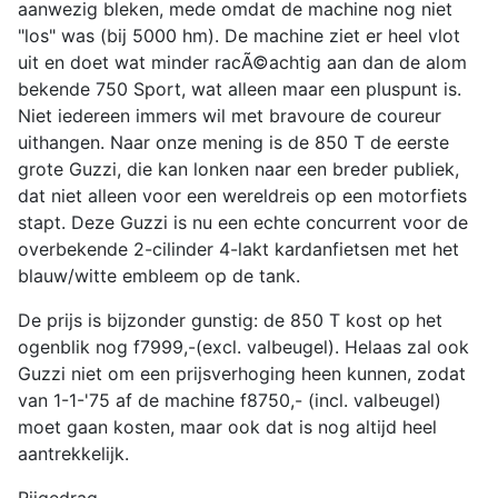
aanwezig bleken, mede omdat de machine nog niet
"los" was (bij 5000 hm). De machine ziet er heel vlot
uit en doet wat minder racÃ©achtig aan dan de alom
bekende 750 Sport, wat alleen maar een pluspunt is.
Niet iedereen immers wil met bravoure de coureur
uithangen. Naar onze mening is de 850 T de eerste
grote Guzzi, die kan lonken naar een breder publiek,
dat niet alleen voor een wereldreis op een motorfiets
stapt. Deze Guzzi is nu een echte concurrent voor de
overbekende 2-cilinder 4-lakt kardanfietsen met het
blauw/witte embleem op de tank.
De prijs is bijzonder gunstig: de 850 T kost op het
ogenblik nog f7999,-(excl. valbeugel). Helaas zal ook
Guzzi niet om een prijsverhoging heen kunnen, zodat
van 1-1-'75 af de machine f8750,- (incl. valbeugel)
moet gaan kosten, maar ook dat is nog altijd heel
aantrekkelijk.