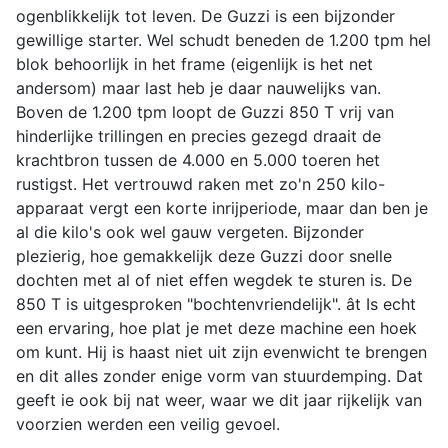
ogenblikkelijk tot leven. De Guzzi is een bijzonder
gewillige starter. Wel schudt beneden de 1.200 tpm hel
blok behoorlijk in het frame (eigenlijk is het net
andersom) maar last heb je daar nauwelijks van.
Boven de 1.200 tpm loopt de Guzzi 850 T vrij van
hinderlijke trillingen en precies gezegd draait de
krachtbron tussen de 4.000 en 5.000 toeren het
rustigst. Het vertrouwd raken met zo'n 250 kilo-
apparaat vergt een korte inrijperiode, maar dan ben je
al die kilo's ook wel gauw vergeten. Bijzonder
plezierig, hoe gemakkelijk deze Guzzi door snelle
dochten met al of niet effen wegdek te sturen is. De
850 T is uitgesproken "bochtenvriendelijk". ât Is echt
een ervaring, hoe plat je met deze machine een hoek
om kunt. Hij is haast niet uit zijn evenwicht te brengen
en dit alles zonder enige vorm van stuurdemping. Dat
geeft ie ook bij nat weer, waar we dit jaar rijkelijk van
voorzien werden een veilig gevoel.