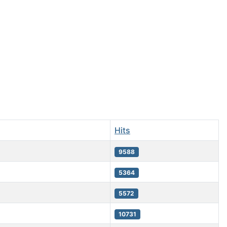
Hits
9588
5364
5572
10731