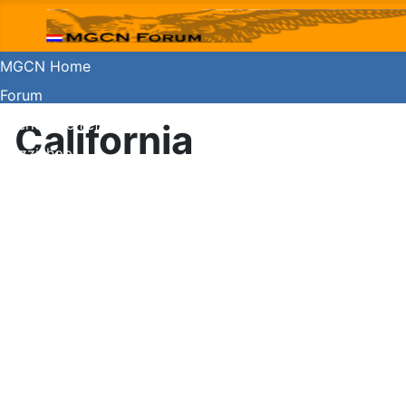
MGCN Home
Forum
Koerier archief
California
Guzzishop